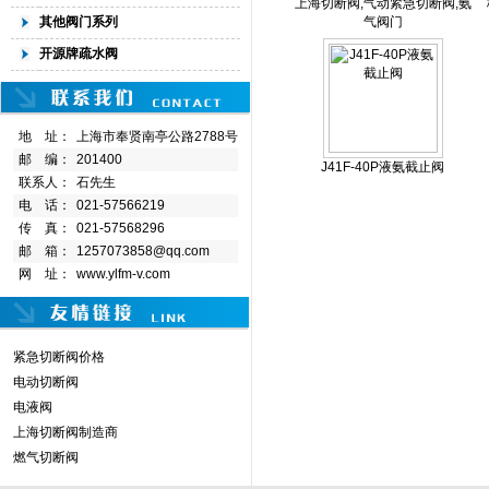
上海切断阀,气动紧急切断阀,氨
其他阀门系列
气阀门
开源牌疏水阀
地 址：
上海市奉贤南亭公路2788号
邮 编：
201400
J41F-40P液氨截止阀
联系人：
石先生
电 话：
021-57566219
传 真：
021-57568296
邮 箱：
1257073858@qq.com
网 址：
www.ylfm-v.com
紧急切断阀价格
电动切断阀
电液阀
上海切断阀制造商
燃气切断阀