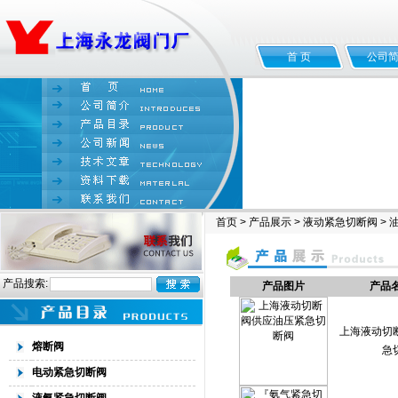
首 页
公司
首页
>
产品展示
>
液动紧急切断阀
>
产品搜索:
产品图片
产品
上海液动切
熔断阀
急
电动紧急切断阀