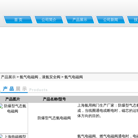
首 页
公司简介
产品展示
公司新闻
技
>
产品展示
>
氨气电磁阀，液氨安全阀
>
氨气电磁阀
产品图片
产品名称/型号
防爆型气态氨电磁阀