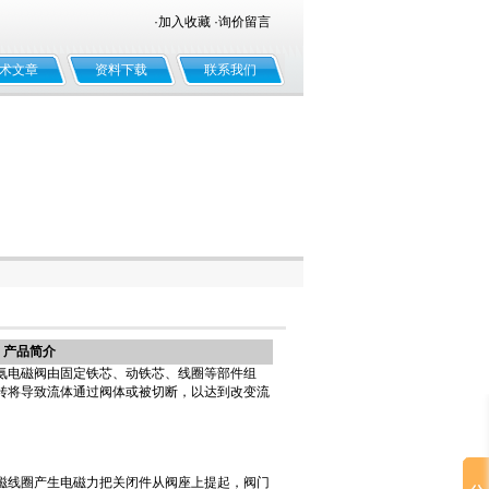
·
加入收藏
·
询价留言
术文章
资料下载
联系我们
产品简介