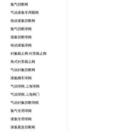
氯气切断阀
气动液氯专用蝶阀
电动液氯切断阀
氯气切断球阀
液氯切断球阀
电动液氯球阀
衬氟截止阀 衬里截止阀
角式衬里截止阀
气动衬氟切断阀
液氨槽车球阀
气动球阀.上海球阀
气动球阀.上海阀门
气动衬氟切断球阀
氯气专用球阀
液氯专用球阀
液氯紧急切断阀