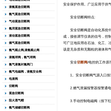
安全保护作用。广泛应用于供
液氨紧急切断阀
氨气紧急切断阀
安全切断阀特点:
气动紧急切断阀
氨用紧急切断阀
安全切断阀是自动化系统中
液动紧急切断阀
成，接收调节仪表的信号，控
可广泛地应用在石油、化工、
燃气紧急切断阀
该是无杂质和无颗粒的液体和
氨气截止阀,液氨截止阀
液氨球阀，氨气球阀
安全
切断阀
/电控的工作原
氯气液氯衬氟阀门
氨气电磁阀，液氨安全阀
1。安全切断阀气源入口按装
电液阀
切断阀
2.燃气泄漏报警器报警通电,
紧急切断阀
阻火透气帽
3.手动控制电磁阀（按下红色
氨气储罐切断阀