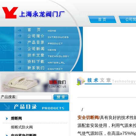
首 页
公司
产品搜索:
/
安全切断阀
/
具有良好的技术性
熔断阀
源配套安装使用，利用气源来控
熔断式防火阀
气使气源卸压，在高温≥75%
电动紧急切断阀