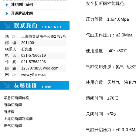
安全切断阀性能规范:
其他阀门系列
开源牌疏水阀
压力等级：1.6/4.0Mpa
气缸工作压力：≤2.0Mpa
地 址：
上海市奉贤南亭公路2788号
邮 编：
201400
联系人：
石先生
使用温度：-40~+80℃
电 话：
021-57566219
传 真：
021-57568296
气缸使用介质：氮气`无水
邮 箱：
1257073858@qq.com
网 址：
www.ylfm-v.com
使用介质：天然气，液化气
紧急切断阀价格
熔闭时间：±70℃
电动切断阀
电液阀
关闭时间：≤5秒
上海切断阀制造商
燃气切断阀
气缸开启压力：≥0.3-0.6M