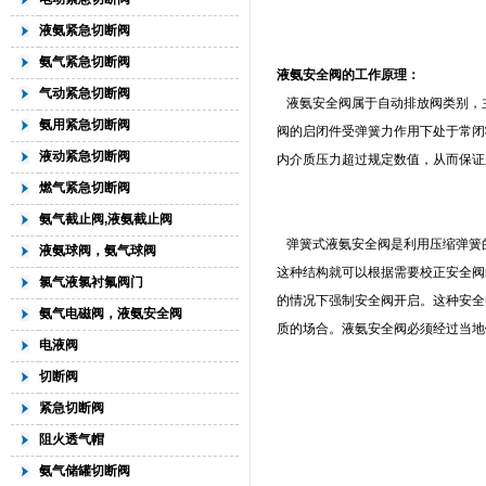
液氨紧急切断阀
氨气紧急切断阀
液氨安全阀的工作原理：
气动紧急切断阀
液氨安全阀属于自动排放阀类别，
氨用紧急切断阀
阀的启闭件受弹簧力作用下处于常闭
液动紧急切断阀
内介质压力超过规定数值，从而保证
燃气紧急切断阀
氨气截止阀,液氨截止阀
弹簧式液氨安全阀是利用压缩弹簧
液氨球阀，氨气球阀
这种结构就可以根据需要校正安全阀
氯气液氯衬氟阀门
的情况下强制安全阀开启。这种安全
氨气电磁阀，液氨安全阀
质的场合。液氨安全阀必须经过当地
电液阀
切断阀
紧急切断阀
阻火透气帽
氨气储罐切断阀