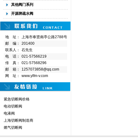
其他阀门系列
开源牌疏水阀
地 址：
上海市奉贤南亭公路2788号
邮 编：
201400
联系人：
石先生
电 话：
021-57566219
传 真：
021-57568296
邮 箱：
1257073858@qq.com
网 址：
www.ylfm-v.com
紧急切断阀价格
电动切断阀
电液阀
上海切断阀制造商
燃气切断阀