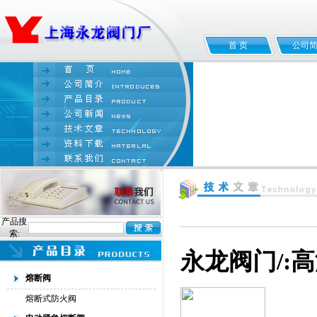
首 页
公司
产品搜
索:
永龙阀门/:
熔断阀
熔断式防火阀