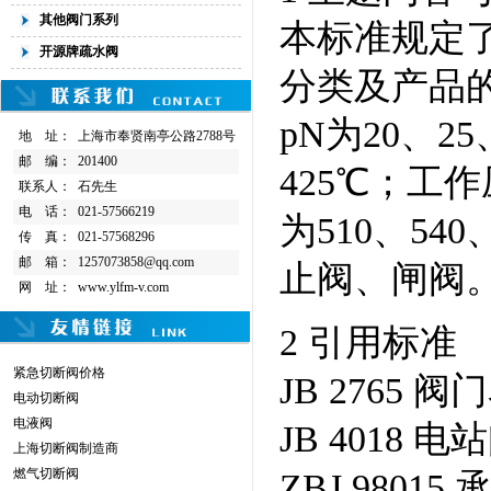
其他阀门系列
本标准规定
开源牌疏水阀
分类及产品
pN为20、2
地 址：
上海市奉贤南亭公路2788号
邮 编：
201400
425℃；工作
联系人：
石先生
电 话：
021-57566219
为510、5
传 真：
021-57568296
邮 箱：
1257073858@qq.com
止阀、闸阀
网 址：
www.ylfm-v.com
2 引用标准
紧急切断阀价格
JB 2765 
电动切断阀
电液阀
JB 4018
上海切断阀制造商
燃气切断阀
ZBJ 980