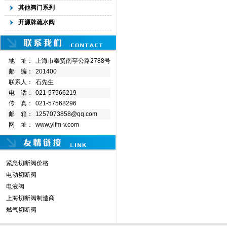
其他阀门系列
开源牌疏水阀
地 址：
上海市奉贤南亭公路2788号
邮 编：
201400
联系人：
石先生
电 话：
021-57566219
传 真：
021-57568296
邮 箱：
1257073858@qq.com
网 址：
www.ylfm-v.com
紧急切断阀价格
电动切断阀
电液阀
上海切断阀制造商
燃气切断阀