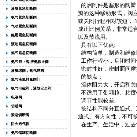
的启闭件是塞形的阀瓣
液氨紧急切断阀
瓣的这种移动形式，阀
氨气紧急切断阀
或关闭行程相对较短，
气动紧急切断阀
成正比例关系，非常适
氨用紧急切断阀
以及节流用。
液动紧急切断阀
具有以下优点:
结构简单，制造和维修
燃气紧急切断阀
工作行程小，启闭时间
氨气截止阀,液氨截止阀
密封性好，密封面间摩
液氨球阀，氨气球阀
的缺点：
氯气液氯衬氟阀门
流体阻力大，开启和关
氨气电磁阀，液氨安全阀
不适用于带颗粒、粘度
电液阀
调节性能较差。
切断阀
按结构不同分直通式、
紧急切断阀
通式。有方向性，不可
在生产、生活中，过去
阻火透气帽
氨气储罐切断阀