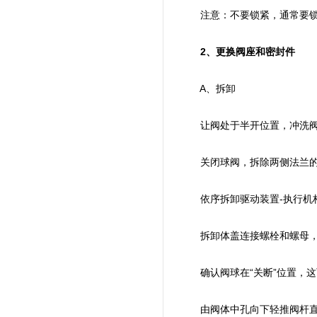
注意：不要锁紧，通常要锁定1
2、更换阀座和密封件
A、拆卸
让阀处于半开位置，冲洗阀
关闭球阀，拆除两侧法兰的螺
依序拆卸驱动装置-执行机构
拆卸体盖连接螺栓和螺母，
确认阀球在“关断”位置，这
由阀体中孔向下轻推阀杆直到