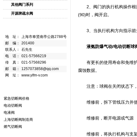
其他阀门系列
2、阀门的执行机构操作根据输
开源牌疏水阀
(90)时，阀开启。
3、当执行机构方向指示箭头
地 址：
上海市奉贤南亭公路2788号
邮 编：
201400
液氨防爆气动/电动切断球
联系人：
石先生
电 话：
021-57566219
有更长的使用寿命和免维护时
传 真：
021-57568296
邮 箱：
1257073858@qq.com
腐蚀数据。
网 址：
www.ylfm-v.com
注意：球阀在关闭状态下，
紧急切断阀价格
维修前，拆下管线压力并使
电动切断阀
电液阀
维修前，断开电源或气源
上海切断阀制造商
燃气切断阀
维修前，将执行机构与支架