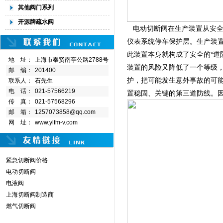
其他阀门系列
开源牌疏水阀
电动切断阀在生产装置从安全
仪表系统停车保护层。生产装
此装置本身就构成了安全的*
地 址：
上海市奉贤南亭公路2788号
装置的风险又降低了一个等级
邮 编：
201400
护，把可能发生意外事故的可
联系人：
石先生
电 话：
021-57566219
置稳固、关键的第三道防线。因
传 真：
021-57568296
邮 箱：
1257073858@qq.com
网 址：
www.ylfm-v.com
紧急切断阀价格
电动切断阀
电液阀
上海切断阀制造商
燃气切断阀