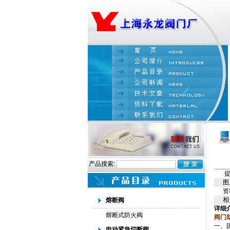
产品搜索:
提
图
资
相
熔断阀
详细
熔断式防火阀
阀门
一、
电动紧急切断阀