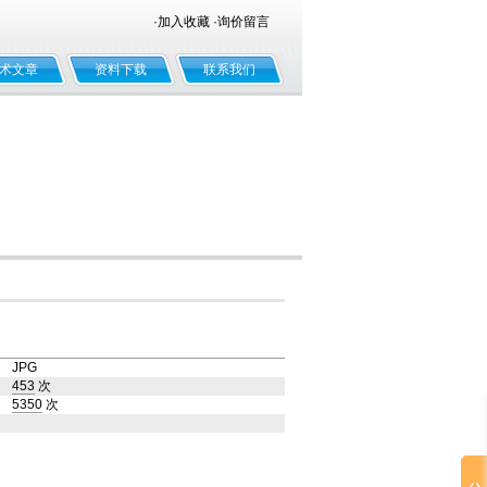
·
加入收藏
·
询价留言
术文章
资料下载
联系我们
：
JPG
：
453
次
：
5350
次