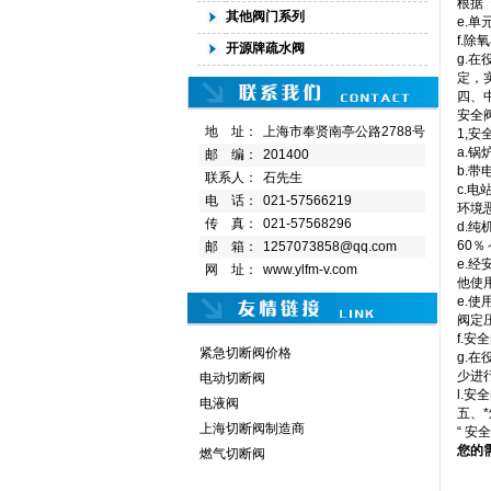
根据
其他阀门系列
e.
f.
开源牌疏水阀
g.
定，
四、
安全
地 址：
上海市奉贤南亭公路2788号
1,
a.
邮 编：
201400
b.
联系人：
石先生
c.
电 话：
021-57566219
环境
传 真：
021-57568296
d.
60
邮 箱：
1257073858@qq.com
e.
网 址：
www.ylfm-v.com
他使
e.
阀定
f.
紧急切断阀价格
g.
少进
电动切断阀
l.
电液阀
五、*
上海切断阀制造商
“ 
您的
燃气切断阀