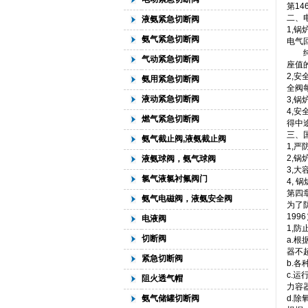
第1
二、
液氨紧急切断阀
1,
氨气紧急切断阀
电气
纯机
气动紧急切断阀
座值
2,
氨用紧急切断阀
全阀
液动紧急切断阀
3,
4,
燃气紧急切断阀
得中
三、
氨气截止阀,液氨截止阀
1,
2,
液氨球阀，氨气球阀
3,
氯气液氯衬氟阀门
4,
第四
氨气电磁阀，液氨安全阀
为了
19
电液阀
1,防
切断阀
a.
器不
紧急切断阀
b.
c.
阻火透气帽
力容
氨气储罐切断阀
d.