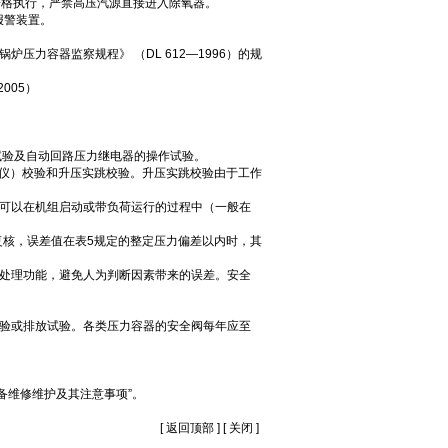
严格执行，严禁高压汽源直接进入除氧器。
报警装置。
压力容器监察规程》 （DL 612—1996）的规
005）
试验及自动回路压力继电器的操作试验。
压仪）校验和升压实跳校验。升压实跳校验由于工作
整可以在机组启动或带负荷运行的过程中（一般在
复核，误差值在表5规定的整定压力偏差以内时，其
和处理功能，避免人为判断因素带来的误差。安全
校验或排放试验。各类压力容器的安全阀每年应至
。
备维修维护及其注意事项”。
[
返回顶部
] [
关闭
]