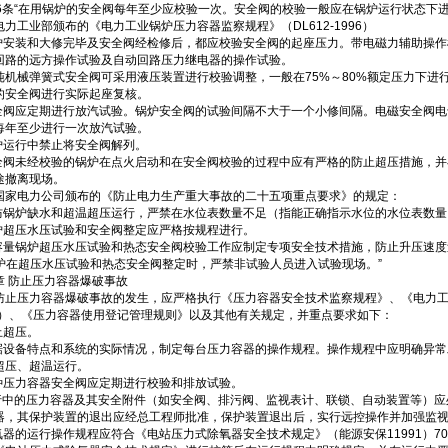
46条“在用锅炉的安全阀每年至少应校验一次。安全阀的校验一般应在锅炉运行状态下进
电力工业部颁布的《电力工业锅炉压力容器监察规程》（DL612-1996）
锅炉安装和大修完毕及安全阀经检修后，都应校验安全阀的起座压力。带电磁力辅助操
回路的远方操作试验及自动回路压力继电器的操作试验。
械弹簧式安全阀可采用液压装置进行校验调整，一般在75%～80%额定压力下进行
的安全阀进行实际起座复核。
安全阀应定期进行放汽试验。锅炉安全阀的试验间隔不大于一个小修间隔。电磁安全阀
每年至少进行一次放汽试验。
锅炉运行中禁止将安全阀解列。
安全阀未经校验的锅炉在点火启动和在安全阀校验的过程中应有严格的防止超压措施，
途撤离现场。
国家电力公司颁布的《防止电力生产重大事故的二十五项重点要求》的规定：
严防锅炉缺水和超温超压运行，严禁在水位表数量不足（指能正确指示水位的水位表数
锅炉超压水压试验和安全阀整定应严格按规程进行。
大容量锅炉超压水压试验和热态安全阀校验工作应制定专项安全技术措施，防止升压速
 锅炉在超压水压试验和热态安全阀整定时，严禁非试验人员进入试验现场。”
章 防止压力容器爆破事故
防止压力容器爆破事故的发生，应严格执行《压力容器安全技术监察规程》、《电力工业锅
96）、《压力容器使用登记管理规则》以及其他有关规定，并重点要求如下：
止超压。
根据设备特点和系统的实际情况，制定每台压力容器的操作规程。操作规程中应明确异
超压、超温运行。
各种压力容器安全阀应定期进行校验和排放试验。
运行中的压力容器及其安全附件（如安全阀、排污阀、监视表计、联锁、自动装置等）
器，其保护装置的退出应经总工程师批准，保护装置退出后，实行远控操作并加强监
除氧器的运行操作规程应符合《电站压力式除氧器安全技术规定》（能源安保11991）