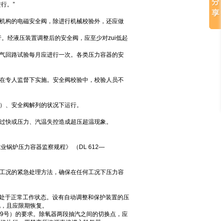
行。”
作机构的电磁安全阀，除进行机械校验外，还应做
。经液压装置调整后的安全阀，应至少对zui低起
电气回路试验每月应进行一次。各类压力容器的安
并在专人监督下实施。安全阀校验中，校验人员不
量）、安全阀解列的状况下运行。
度过快或压力、汽温失控造成超压超温现象。
炉压力容器监察规程》 （DL 612—
常工况的紧急处理方法，确保在任何工况下压力容
应处于正常工作状态。设有自动调整和保护装置的压
视，且应限期恢复。
709号）的要求。除氧器两段抽汽之间的切换点，应