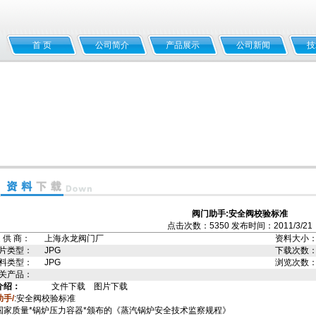
首 页
公司简介
产品展示
公司新闻
技
阀门助手:安全阀校验标准
点击次数：5350 发布时间：2011/3/21
 供 商：
上海永龙阀门厂
资料大小
片类型：
JPG
下载次数
料类型：
JPG
浏览次数
关产品：
介绍：
文件下载
图片下载
助手
/
:安全阀校验标准
国家质量*锅炉压力容器*颁布的《蒸汽锅炉安全技术监察规程》