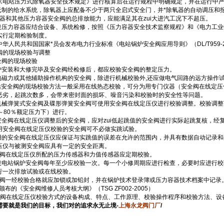
《电站压力式除氧器安全技术规定》进行核算后在运行规程中明确规定，并在运行中
单元制的给水系统，除氧器上应配备不少于两只全启式安全门，并*除氧器的自动调压和
除氧器和其他压力容器安全阀的总排放能力，应能满足其在zui大进汽工况下不超压。
在役压力容器应结合设备、系统检修，按照《压力容器安全技术监察规程》和《电力工业锅炉
实行定期检验制度。
中华人民共和国国家*员会发布电力行业标准《电站锅炉安全阀应用导则》（DL/T959-2
阀的现场校验与调整
安全阀的现场校验
锅炉安装和大修完毕及安全阀经检修后，都应校验安全阀的整定压力。
带电磁力或其他辅助操作机构的安全阀，除进行机械校验外,还应做电气回路的远方操作
电站安全阀的现场校验方法一般采用在线热态校验，可分为用专门仪器（安全阀在线定
恶劣，起跳次数多，会带来密封面的损坏、噪音污染和校验时的安全性等问题。
纯机械弹簧式安全阀及碟形弹簧安全阀可使用安全阀在线定压仪进行校验调整。校验调
％～80％额定压力下）进行。
经安全阀在线定压仪调整后的安全阀，应对zui低起跳值的安全阀进行实际起跳复核，经
用安全阀在线定压仪校验的安全阀可不必做实跳试验。
使用的安全阀在线定压仪应保证与实跳值的误差在允许的范围内，并具有数据自动记录
压仪与被测安全阀应具有一定的安全距离。
安全阀在线定压仪所配的压力传感器和力值传感器应定期校验。
在役电站锅炉安全阀每年至少应校验一次。每一个小修周期应进行检查，必要时应进行
行一次排放试验或在线校验。
安全阀一经校验合格就应加锁或加铅封，并在锅炉技术登录簿或压力容器技术档案中记录
颁布的《安全阀维修人员考核大纲》（TSG ZF002-2005）
安全阀在线定压仪校验方式的设备构成、特点、工作原理、校验操作程序和校验方法、设
需要就是我们的目标，我们对的追求永无止境-
上海永龙阀门厂
/