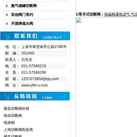
氨气储罐切断阀
1/常开式切断阀：
电磁阀通电进气,气
其他阀门系列
开源牌疏水阀
地 址：
上海市奉贤南亭公路2788号
邮 编：
201400
联系人：
石先生
电 话：
021-57566219
传 真：
021-57568296
邮 箱：
1257073858@qq.com
网 址：
www.ylfm-v.com
紧急切断阀价格
电动切断阀
电液阀
上海切断阀制造商
燃气切断阀