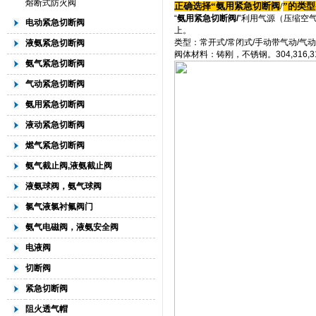
熔断式防火阀
正确选择“
氨用紧急切断阀
/
”的类型-
“
氨用紧急切断阀/
”利用气源（压缩空
电动紧急切断阀
上。
类型：常开式/常闭式/手动带气动/气
液氨紧急切断阀
阀体材料：铸刚，不锈钢。304,316,3
氨气紧急切断阀
气动紧急切断阀
氨用紧急切断阀
液动紧急切断阀
燃气紧急切断阀
氨气截止阀,液氨截止阀
液氨球阀，氨气球阀
氯气液氯衬氟阀门
氨气电磁阀，液氨安全阀
电液阀
切断阀
紧急切断阀
阻火透气帽