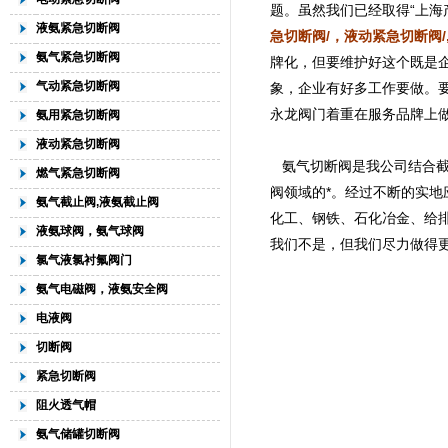
题。虽然我们已经取得“上海产
液氨紧急切断阀
急切断阀
/
，
液动紧急切断阀
/
氨气紧急切断阀
牌化，但要维护好这个既是企
气动紧急切断阀
象，企业有好多工作要做。
永龙阀门着重在服务品牌上
氨用紧急切断阀
液动紧急切断阀
氨气切断阀是我公司结合截
燃气紧急切断阀
阀领域的*。经过不断的实
氨气截止阀,液氨截止阀
化工、钢铁、石化冶金、给
液氨球阀，氨气球阀
我们不是，但我们尽力做得
氯气液氯衬氟阀门
氨气电磁阀，液氨安全阀
电液阀
切断阀
紧急切断阀
阻火透气帽
氨气储罐切断阀