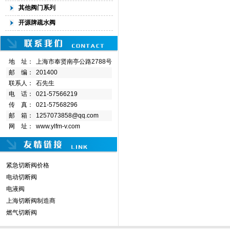
其他阀门系列
开源牌疏水阀
地 址：
上海市奉贤南亭公路2788号
邮 编：
201400
联系人：
石先生
电 话：
021-57566219
传 真：
021-57568296
邮 箱：
1257073858@qq.com
网 址：
www.ylfm-v.com
紧急切断阀价格
电动切断阀
电液阀
上海切断阀制造商
燃气切断阀