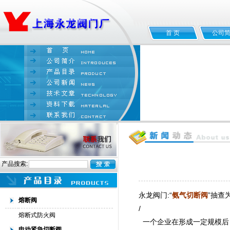
首 页
公司
产品搜索:
永龙阀门:“
氨气切断阀
”抽查为
熔断阀
/
熔断式防火阀
一个企业在形成一定规模后
电动紧急切断阀