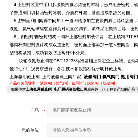
4.上密封装置中采用多级聚四氟乙烯密封材料，形成组合密封，
了普通阀门填料函密封薄弱、介质易外漏，甚至造成事故的可能。
5,密封面利用阀瓣中间加工一道凹槽添加主要聚四氟乙烯O型圈，
液氨、氨气站球罐管路作为对流量的调节。填料采用聚四乙烯，密
6，倒密封/自密封结构：阀杆上部密封加载弹簧，在上填料PTF
部阀杆倒密封设计构成双道密封：密封面上部添加一道∧型阀圈，阀
型结构紧扣，成功有效防止阀杆*不外漏。
脱硝液氨截止阀在GB/T12235标准基础上制定企业标准。企标
蚀特性和工况要求进行，各项技术参数指标优于明杆截止阀。
上海氨用截止阀_上海液氨截止阀厂家-
液氨阀门 氨气阀门 氨用阀门
产品相关关键字：
液氨阀门
氨气阀门
氨用阀门
脱硫阀门
脱硝阀门
如果你对
上海氨用截止阀_电厂脱硝液氨截止阀
感兴趣，想了解更详细的产品
产品：
您的单位：