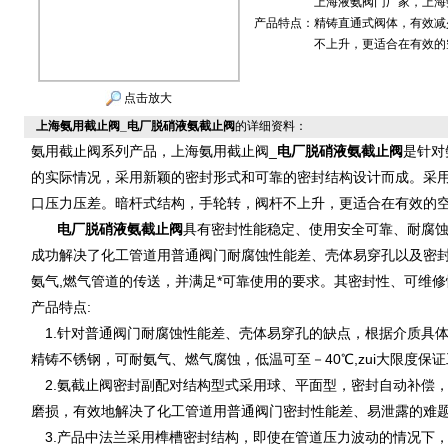
上海液氨阀门厂家，上海
产品特点：
精铸直通式阀体，有效减
不上升，更适合在有效的
点击放大
上海氨用截止阀_电厂脱硝液氨截止阀
的详细资料：
氨用截止阀系列产品，上海氨用截止阀_
电厂脱硝液氨截止阀
是针对
的实际情况，采用新颖的密封形式和可靠的密封结构设计而成。采
口压力压差。暗杆式结构，手轮转，阀杆不上升，更适合在有效的
电厂脱硝液氨截止阀
具有密封性能稳定、使用安全可靠、耐腐
成功解决了化工管道用普通阀门耐腐蚀性能差、壳体易穿孔以及密
氨气,燃气管道的传送，并满足*可靠使用的要求。其密封性、可维
产品特点:
1.针对普通阀门耐腐蚀性能差、壳体易穿孔的缺点，根据介质具
精铸不锈钢，可耐氨气、燃气腐蚀，低温可至－40℃,zui大限度保
2.氨截止阀密封副配对结构型式采用球、平面型，密封自动补偿
磨损，有效地解决了化工管道用普通阀门密封性能差、易泄露的难
3.产品中法兰采用榫槽密封结构，即使在管道压力波动的情况下