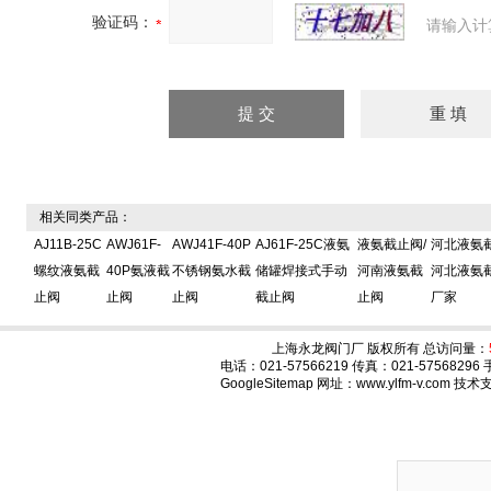
验证码：
请输入计
相关同类产品：
AJ11B-25C
AWJ61F-
AWJ41F-40P
AJ61F-25C液氨
液氨截止阀/
河北液氨截
螺纹液氨截
40P氨液截
不锈钢氨水截
储罐焊接式手动
河南液氨截
河北液氨
止阀
止阀
止阀
截止阀
止阀
厂家
上海永龙阀门厂 版权所有 总访问量：
电话：021-57566219 传真：021-575682
GoogleSitemap
网址：www.ylfm-v.com 技