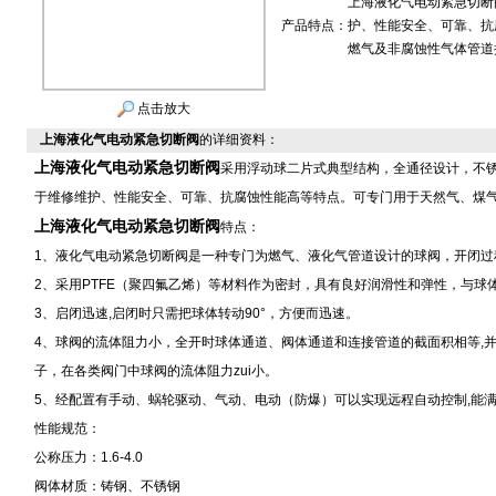
上海液化气电动紧急切断
产品特点：
护、性能安全、可靠、抗
燃气及非腐蚀性气体管道
点击放大
上海液化气电动紧急切断阀
的详细资料：
上海液化气电动紧急切断阀
采用浮动球二片式典型结构，全通径设计，不
于维修维护、性能安全、可靠、抗腐蚀性能高等特点。可专门用于天然气、煤
上海液化气电动紧急切断阀
特点：
1、液化气电动紧急切断阀是一种专门为燃气、液化气管道设计的球阀，开闭过
2、采用PTFE（聚四氟乙烯）等材料作为密封，具有良好润滑性和弹性，与球
3、启闭迅速,启闭时只需把球体转动90°，方便而迅速。
4、球阀的流体阻力小，全开时球体通道、阀体通道和连接管道的截面积相等,并
子，在各类阀门中球阀的流体阻力zui小。
5、经配置有手动、蜗轮驱动、气动、电动（防爆）可以实现远程自动控制,能
性能规范：
公称压力：1.6-4.0
阀体材质：铸钢、不锈钢