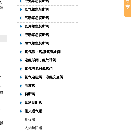
液氨紧急切断阀
的
装
氨气紧急切断阀
气动紧急切断阀
氨用紧急切断阀
液动紧急切断阀
燃气紧急切断阀
氨气截止阀,液氨截止阀
液氨球阀，氨气球阀
氯气液氯衬氟阀门
角
氨气电磁阀，液氨安全阀
，
电液阀
够
切断阀
紧急切断阀
。
阻火透气帽
阻火器
起
火焰防阻器