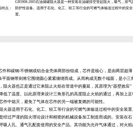
GB5908-2005石油储罐阻火器是一种安装在油罐排空管起阻火，吸气，排气
品特点：
防护性设备。适用于石化、化工、轻工等行业的可燃气体输送过程中的安全
置。
芯件和碳钢/不锈钢或铝合金壳体两部份组成，芯件是核心，是由两层超薄
条平面钢带则将它围绕圆心紧紧缠绕而成。从而构成无数个端面，是小三
，阻火器也正是通过它来阻止火焰在管道中的蔓延，其原理为“器壁效应”
降低了温度。以此原理来设计三角形孔的高度阻止火焰的通过，再加上足
芯件中熄灭，避免了气体在芯件的另一端被复燃的可能性。
阻火器适用于石化、化工、轻工等行业的可燃气体输送过程中的安全装置
是经过严谨的阻火理论设计和精密的机械设备加工制造而成的。安装在石
呼吸人孔、通气孔配套使用的安全产品。其功能为允许气体通过，对火焰