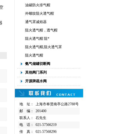
油罐防火排气帽
空
外螺纹阻火透气帽
通气罩减焰器
器
阻火透气帽，透气帽
阻火透气帽 阻*
阻火透气帽,阻火透气罩
阻火透气帽
氨气储罐切断阀
其他阀门系列
开源牌疏水阀
地 址：
上海市奉贤南亭公路2788号
邮 编：
201400
联系人：
石先生
电 话：
021-57566219
传 真：
021-57568296