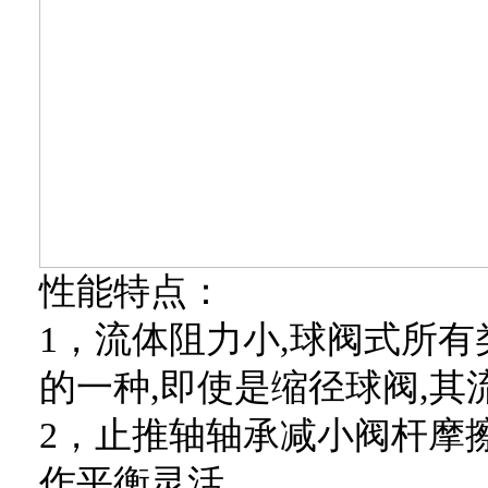
性能特点：
1，流体阻力小,球阀式所
的一种,即使是缩径球阀,
2，止推轴轴承减小阀杆摩擦
作平衡灵活。