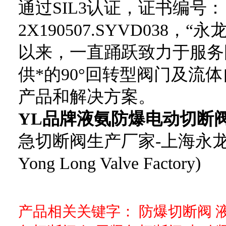
通过SIL3认证，证书编号
2X190507.SYVD038，
以来，一直踊跃致力于服务
供*的90°回转型阀门及流
产品和解决方案。
YL品牌液氨防爆电动切断
急切断阀生产厂家-上海永龙阀门
Yong Long Valve Factory)
产品相关关键字：
防爆切断阀