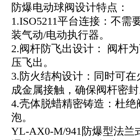
防爆电动球阀设计特点：
1.ISO5211平台连接：
装气动/电动执行器。
2.阀杆防飞出设计： 阀杆
压飞出。
3.防火结构设计：同时可
成金属接触，确保阀杆密
4.壳体脱蜡精密铸造：杜
泡。
YL-AX0-M/941防爆型