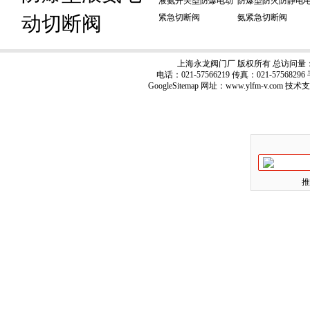
液氨开关型防爆电动
防爆型防火防静电
动切断阀
紧急切断阀
氨紧急切断阀
上海永龙阀门厂 版权所有 总访问量
电话：021-57566219 传真：021-57568
GoogleSitemap
网址：www.ylfm-v.com 技术
推