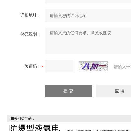
详细地址：
补充说明：
验证码：
请输入计
相关同类产品：
防爆型液氨电