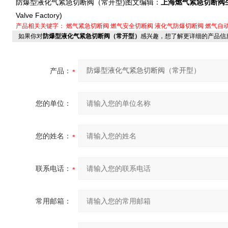
防爆型液化气紧急切断阀（常开型)图文编辑：
上海燃气紧急切断阀
Valve Factory)
产品相关关键字：
燃气紧急切断阀
燃气安全切断阀
液化气防爆切断阀
燃气自
如果你对
防爆型液化气紧急切断阀（常开型）
感兴趣，想了解更详细的产品信
产品：
您的单位：
您的姓名：
联系电话：
常用邮箱：