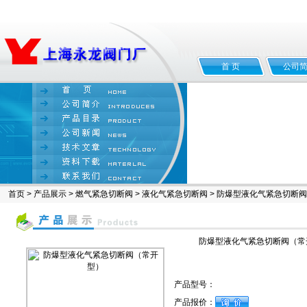
首 页
公司
首页
>
产品展示
>
燃气紧急切断阀
>
液化气紧急切断阀
> 防爆型液化气紧急切断
防爆型液化气紧急切断阀（常
产品型号：
产品报价：