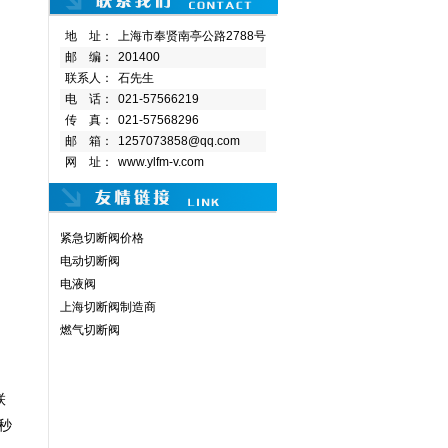
地 址：
上海市奉贤南亭公路2788号
邮 编：
201400
联系人：
石先生
电 话：
021-57566219
传 真：
021-57568296
邮 箱：
1257073858@qq.com
网 址：
www.ylfm-v.com
紧急切断阀价格
电动切断阀
电液阀
上海切断阀制造商
燃气切断阀
联
秒