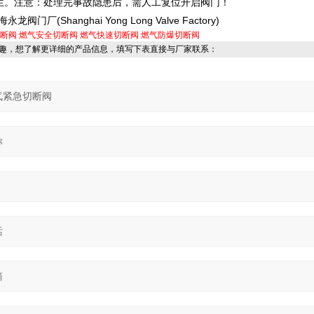
生。注意：处理完事故隐患后，需人工复位开启阀门！
海永龙阀门厂(Shanghai Yong Long Valve Factory)
断阀
燃气安全切断阀
燃气快速切断阀
燃气防爆切断阀
趣，想了解更详细的产品信息，填写下表直接与厂家联系：