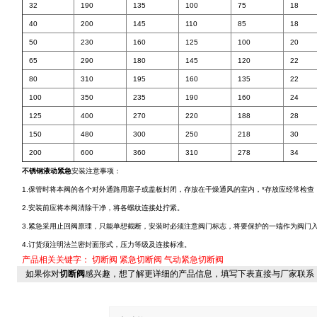
32
190
135
100
75
18
40
200
145
110
85
18
50
230
160
125
100
20
65
290
180
145
120
22
80
310
195
160
135
22
100
350
235
190
160
24
125
400
270
220
188
28
150
480
300
250
218
30
200
600
360
310
278
34
不锈钢液动紧急
安装注意事项：
1.保管时将本阀的各个对外通路用塞子或盖板封闭，存放在干燥通风的室内，*存放应经常检
2.安装前应将本阀清除干净，将各螺纹连接处拧紧。
3.紧急采用止回阀原理，只能单想截断，安装时必须注意阀门标志，将要保护的一端作为阀门
4.订货须注明法兰密封面形式，压力等级及连接标准。
产品相关关键字：
切断阀
紧急切断阀
气动紧急切断阀
如果你对
切断阀
感兴趣，想了解更详细的产品信息，填写下表直接与厂家联系