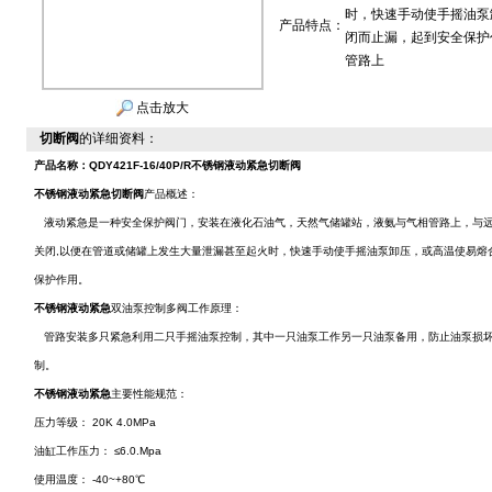
时，快速手动使手摇油泵
产品特点：
闭而止漏，起到安全保护
管路上
点击放大
切断阀
的详细资料：
产品名称：
QDY421F-16/40P/R不锈钢液动紧急切断阀
不锈钢液动紧急切断阀
产品概述：
液动紧急是一种安全保护阀门，安装在液化石油气，天然气储罐站，液氨与气相管路上，与远距离
关闭,以便在管道或储罐上发生大量泄漏甚至起火时，快速手动使手摇油泵卸压，或高温使易熔
保护作用。
不锈钢液动紧急
双油泵控制多阀工作原理：
管路安装多只紧急利用二只手摇油泵控制，其中一只油泵工作另一只油泵备用，防止油泵损坏本阀
制。
不锈钢液动紧急
主要性能规范：
压力等级： 20K 4.0MPa
油缸工作压力： ≤6.0.Mpa
使用温度： -40~+80℃