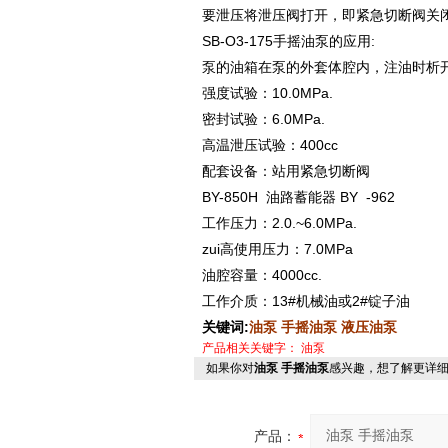
要泄压将泄压阀打开，即紧急切断阀关
SB-O3-175手摇油泵的应用:
泵的油箱在泵的外套体腔内，注油时析
强度试验：10.0MPa.
密封试验：6.0MPa.
高温泄压试验：400cc
配套设备：站用紧急切断阀
BY-850H 油路蓄能器 BY -962
工作压力：2.0.~6.0MPa.
zui高使用压力：7.0MPa
油腔容量：4000cc.
工作介质：13#机械油或2#锭子油
关键词:
油泵 手摇油泵 液压油泵
产品相关关键字：
油泵
如果你对
油泵 手摇油泵
感兴趣，想了解更详
产品：