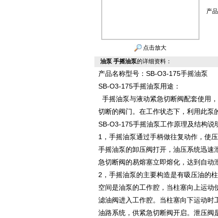
产品
点击放大
油泵 手摇油泵
的详细资料：
产品名称型号：SB-O3-175手摇油泵
SB-O3-175手摇油泵用途：
手摇油泵与液动紧急切断阀配套使用，
切断的阀门。在工作状态下，利用此泵
SB-O3-175手摇油泵工作原理及结构说
1，手摇油泵通过手柄做往复动作，使
手摇油泵的卸压阀打开，油压系统迅速
急切断阀的易熔塞立即熔化，达到自动
2，手摇油泵的主要构造是有吸压油的
空间是油泵的工作腔，当柱塞向上运动
滤油阀进入工作腔。当柱塞向下运动时
油路系统，供紧急切断阀开启。泄压阀