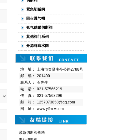
切断阀
紧急切断阀
阻火透气帽
氨气储罐切断阀
其他阀门系列
开源牌疏水阀
地 址：
上海市奉贤南亭公路2788号
邮 编：
201400
联系人：
石先生
电 话：
021-57566219
传 真：
021-57568296
邮 箱：
1257073858@qq.com
网 址：
www.ylfm-v.com
紧急切断阀价格
电动切断阀