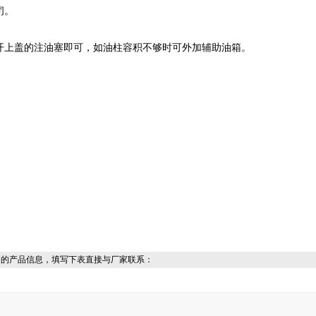
闭。
开上盖的注油塞即可，如油柱容积不够时可外加辅助油箱。
细的产品信息，填写下表直接与厂家联系：