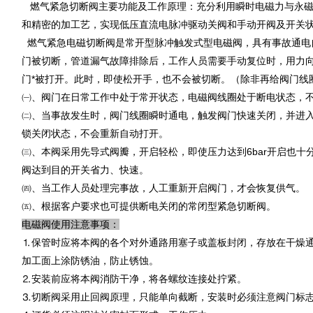
燃气紧急切断阀主要功能及工作原理：充分利用瞬时电磁力与永磁
和精密的加工艺，实现低压直流电脉冲驱动关阀和手动开阀及开关状
燃气紧急电磁切断阀是常开型脉冲触发式型电磁阀，具有事故通电
门被切断，管道漏气故障排除后，工作人员需要手动复位时，用力向
门*被打开。此时，即使松开手，也不会被切断。（除非再给阀门线
㈠、阀门在日常工作中处于常开状态，电磁阀线圈处于断电状态，
㈡、当事故发生时，阀门线圈瞬时通电，触发阀门快速关闭，并进
锁关闭状态，不会重新自动打开。
㈢、本阀采用先导式阀瓣，开启轻松，即使压力达到6bar开启也十分
阀达到目的开关省力、快速。
㈣、当工作人员处理完事故，人工重新开启阀门，才会恢复供气。
㈤、根据客户要求也可提供断电关闭的常闭型紧急切断阀。
电磁阀使用注意事项：
⒈保管时应将本阀的各个对外通路用塞子或盖板封闭，存放在干燥通
加工面上涂防锈油，防止锈蚀。
⒉安装前应将本阀消防干净，将各螺纹连接处拧紧。
⒊切断阀采用止回阀原理，只能单向截断，安装时必须注意阀门标