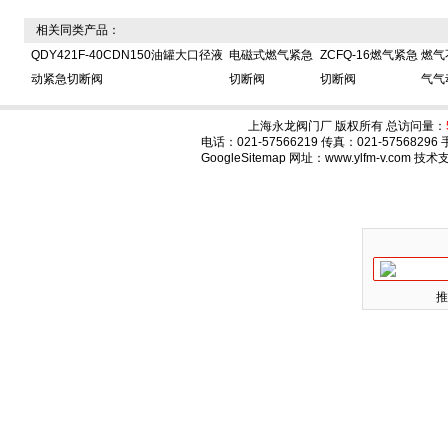
相关同类产品：
QDY421F-40CDN150油罐大口径液
电磁式燃气紧急
ZCFQ-16燃气紧急
燃气
动紧急切断阀
切断阀
切断阀
气气
上海永龙阀门厂 版权所有 总访问量：
电话：021-57566219 传真：021-575682
GoogleSitemap
网址：www.ylfm-v.com 技
推