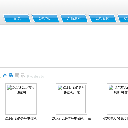
首 页
公司简介
产品展示
公司新闻
技
ZCFB-25P信号电磁阀
ZCFB-25P信号电磁阀厂家
燃气电动紧急切