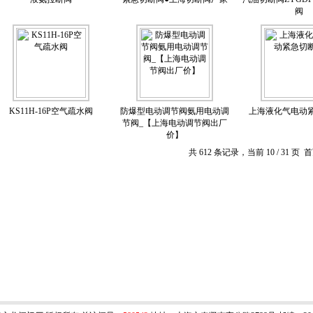
阀
KS11H-16P空气疏水阀
防爆型电动调节阀氨用电动调
上海液化气电动
节阀_【上海电动调节阀出厂
价】
共 612 条记录，当前 10 / 31 页
首