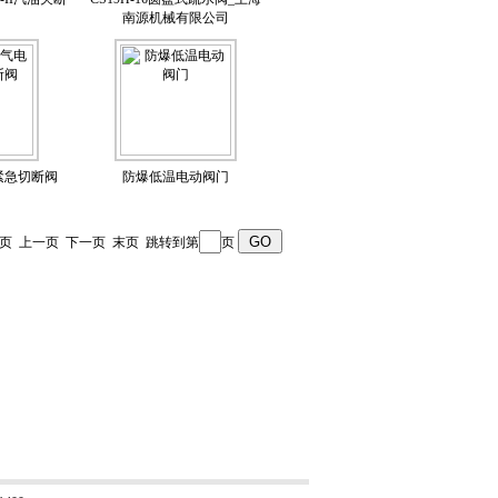
南源机械有限公司
紧急切断阀
防爆低温电动阀门
页
上一页
下一页
末页
跳转到第
页