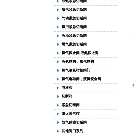
液氨紧急切断阀
氨气紧急切断阀
气动紧急切断阀
氨用紧急切断阀
液动紧急切断阀
燃气紧急切断阀
氨气截止阀,液氨截止阀
液氨球阀，氨气球阀
氯气液氯衬氟阀门
氨气电磁阀，液氨安全阀
电液阀
切断阀
紧急切断阀
阻火透气帽
氨气储罐切断阀
其他阀门系列